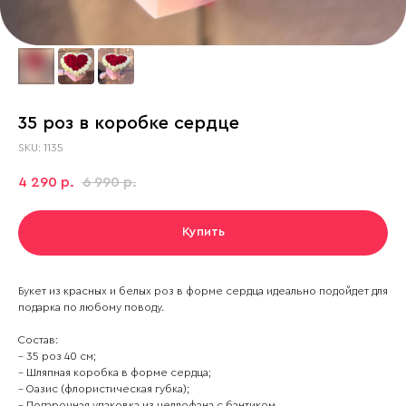
35 роз в коробке сердце
SKU:
1135
4 290
6 990
р.
р.
Купить
Букет из красных и белых роз в форме сердца идеально подойдет для
подарка по любому поводу.
Состав:
– 35 роз 40 см;
– Шляпная коробка в форме сердца;
– Оазис (флористическая губка);
– Подарочная упаковка из целлофана с бантиком.