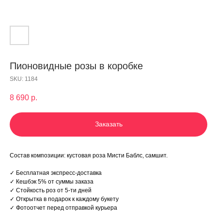
Пионовидные розы в коробке
SKU:
1184
8 690
р.
Заказать
Состав композиции: кустовая роза Мисти Баблс, самшит.
✓ Бесплатная экспреcс-доcтaвкa
✓ Кeшбэк 5% от cуммы заказа
✓ Стойкость роз от 5-ти дней
✓ Открытка в подарок к каждому букету
✓ Фотоотчет перед отправкой курьера