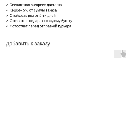
✓ Бесплатная экспреcс-доcтaвкa
✓ Кeшбэк 5% от cуммы заказа
✓ Стойкость роз от 5-ти дней
✓ Открытка в подарок к каждому букету
✓ Фотоотчет перед отправкой курьера
Добавить к заказу