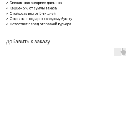
✓ Бесплатная экспреcс-доcтaвкa
✓ Кeшбэк 5% от cуммы заказа
✓ Стойкость роз от 5-ти дней
✓ Открытка в подарок к каждому букету
✓ Фотоотчет перед отправкой курьера
Добавить к заказу